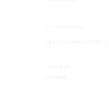
＞レンタルスタッドレス
＞タイヤサイズの確認方法や作業につ
いて
＞作業工賃一覧
＞各店舗情報