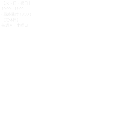
【火～日・祝日】
10:00～19:00
( 最終受付 18:30 ）
【定休日】
毎週月・木曜日